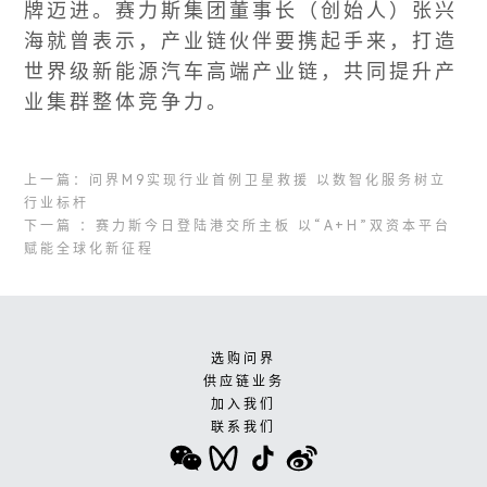
牌迈进。赛力斯集团董事长（创始人）张兴
海就曾表示，产业链伙伴要携起手来，打造
世界级新能源汽车高端产业链，共同提升产
业集群整体竞争力。
上一篇：问界M9实现行业首例卫星救援 以数智化服务树立
行业标杆
下一篇 ：赛力斯今日登陆港交所主板 以“A+H”双资本平台
赋能全球化新征程
选购问界
供应链业务
加入我们
联系我们