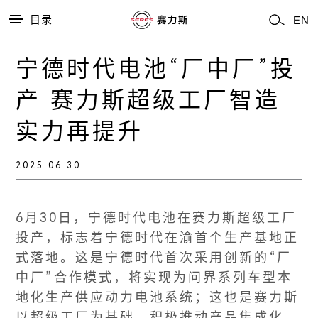
目录
EN
宁德时代电池“厂中厂”投
产 赛力斯超级工厂智造
实力再提升
2025.06.30
6月30日，宁德时代电池在赛力斯超级工厂
投产，标志着宁德时代在渝首个生产基地正
式落地。这是宁德时代首次采用创新的“厂
中厂”合作模式，将实现为问界系列车型本
地化生产供应动力电池系统；这也是赛力斯
以超级工厂为基础，积极推动产品集成化、