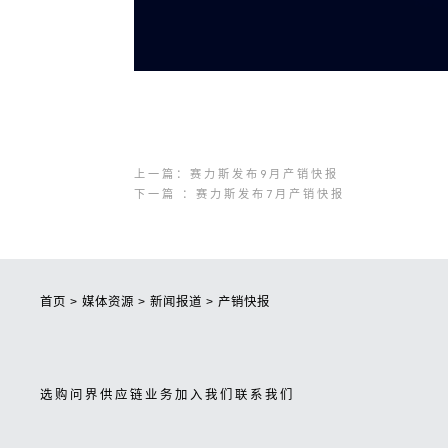
上一篇：赛力斯发布9月产销快报
下一篇 ：赛力斯发布7月产销快报
首页
>
媒体资源
>
新闻报道
>
产销快报
选购问界
供应链业务
加入我们
联系我们